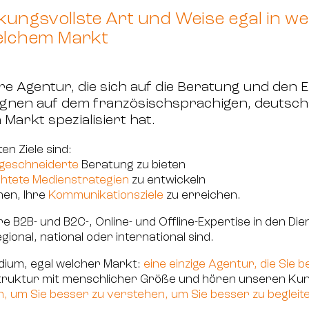
rkungsvollste Art und Weise egal in 
elchem Markt
re Agentur, die sich auf die Beratung und den 
en auf dem französischsprachigen, deutsch
Markt spezialisiert hat.
en Ziele sind:
eschneiderte
Beratung zu bieten
ichtete Medienstrategien
zu entwickeln
hen, Ihre
Kommunikationsziele
zu erreichen.
re B2B- und B2C-, Online- und Offline-Expertise in den D
egional, national oder international sind.
dium, egal welcher Markt:
eine einzige Agentur, die Sie be
Struktur mit menschlicher Größe und hören unseren Ku
, um Sie besser zu verstehen, um Sie besser zu begleit