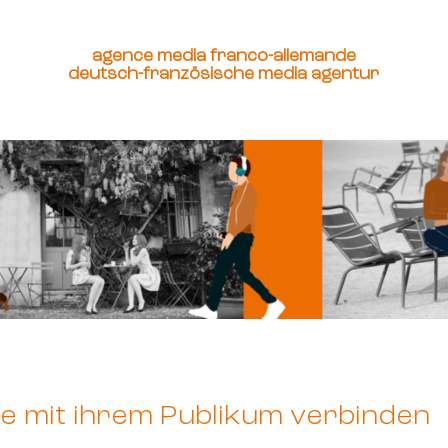
agence media franco-allemande
deutsch-französische media agentur
e mit ihrem Publikum verbinden