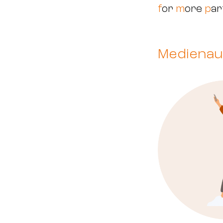
f
or
m
ore
p
ar
Medienau