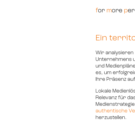
f
or
m
ore
p
er
Ein terri
Wir analysieren 
Unternehmens u
und Medienpläne 
es, um erfolgrei
Ihre Präsenz au
Lokale Medienlö
Relevanz für das
Medienstrategi
authentische Ve
herzustellen.