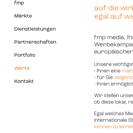
fmp
auf die wi
egal auf w
Märkte
Dienstleistungen
fmp media, Ih
Partnerschaften
Werbekampagn
europäischen 
Portfolio
Unsere wichtigst
Werte
- Ihnen eine
maßg
- für Sie
zielger
Kontakt
- Ihnen ermöglic
Wir stellen unse
ob diese lokal, r
Egal welches Me
internationale 
kennen zu lernen