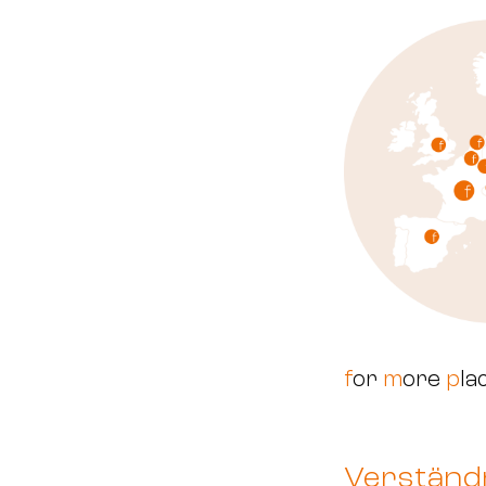
f
or
m
ore
p
la
Verständn