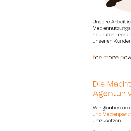
Unsere Arbeit i
Mediennutzungsg
neuesten Trends
unseren Kunden 
f
or
m
ore
p
o
Die Mach
Agentur v
Wir glauben an 
und Medienpart
umzusetzen.